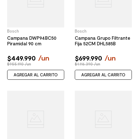
Bosch
Bosch
Campana DWP94BC50
Campana Grupo Filtrante
Piramidal 90 cm
Fija 52CM DHL585B
$
449
.
990
/
un
$
699
.
990
/
un
$955.190 /un
$1.116.390 /un
AGREGAR AL CARRITO
AGREGAR AL CARRITO