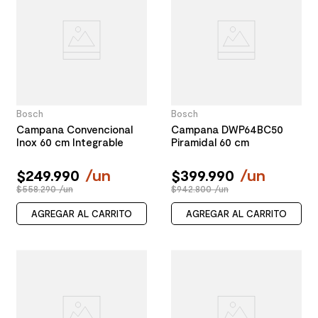
Bosch
Bosch
Campana Convencional
Campana DWP64BC50
Inox 60 cm Integrable
Piramidal 60 cm
$
249
.
990
/
un
$
399
.
990
/
un
$558.290 /un
$942.800 /un
AGREGAR AL CARRITO
AGREGAR AL CARRITO