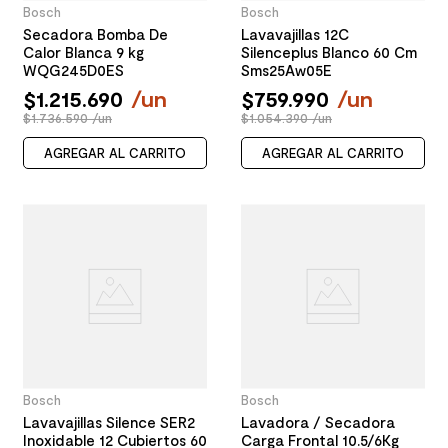
Bosch
Bosch
Secadora Bomba De
Lavavajillas 12C
Calor Blanca 9 kg
Silenceplus Blanco 60 Cm
WQG245D0ES
Sms25Aw05E
$
1
.
215
.
690
/
un
$
759
.
990
/
un
$1.736.590 /un
$1.054.390 /un
AGREGAR AL CARRITO
AGREGAR AL CARRITO
Bosch
Bosch
Lavavajillas Silence SER2
Lavadora / Secadora
Inoxidable 12 Cubiertos 60
Carga Frontal 10.5/6Kg