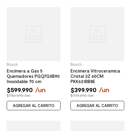
Bosch
Bosch
Encimera a Gas 5
Encimera Vitroceramica
Quemadores PGQ7G5B90
Cristal 3Z 60CM
Inoxidable 70 cm
PKK631BB8E
$
599
.
990
/
un
$
399
.
990
/
un
$756.690 /un
$776.690 /un
AGREGAR AL CARRITO
AGREGAR AL CARRITO