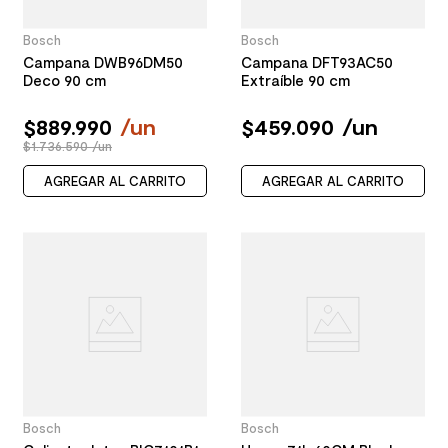
Bosch
Bosch
Campana DWB96DM50
Campana DFT93AC50
Deco 90 cm
Extraíble 90 cm
$
889
.
990
/
un
$
459
.
090
/
un
$1.736.590 /un
AGREGAR AL CARRITO
AGREGAR AL CARRITO
Bosch
Bosch