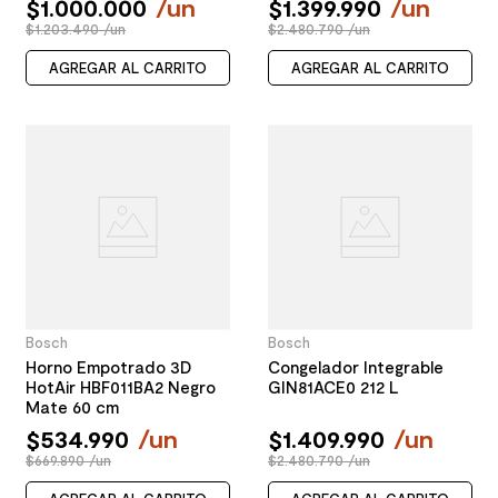
$
1
.
000
.
000
/
un
$
1
.
399
.
990
/
un
$1.203.490 /un
$2.480.790 /un
AGREGAR AL CARRITO
AGREGAR AL CARRITO
Bosch
Bosch
Horno Empotrado 3D
Congelador Integrable
HotAir HBF011BA2 Negro
GIN81ACE0 212 L
Mate 60 cm
$
534
.
990
/
un
$
1
.
409
.
990
/
un
$669.890 /un
$2.480.790 /un