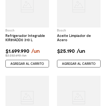
Bosch
Bosch
Refrigerador Integrable
Aceite Limpiador de
KIR81ADD0 310 L
Acero
$
1
.
699
.
990
/
un
$
25
.
190
/
un
$2.232.690 /un
AGREGAR AL CARRITO
AGREGAR AL CARRITO