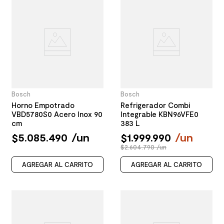
Bosch
Bosch
Horno Empotrado
Refrigerador Combi
VBD5780S0 Acero Inox 90
Integrable KBN96VFE0
cm
383 L
$
5
.
085
.
490
/
un
$
1
.
999
.
990
/
un
$2.604.790 /un
AGREGAR AL CARRITO
AGREGAR AL CARRITO