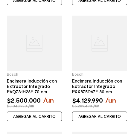
AGREGAR AL CARRITO
AGREGAR AL CARRITO
Bosch
Bosch
Encimera Inducción con
Encimera Inducción con
Extractor Integrado
Extractor Integrado
PVQ731H26E 70 cm
PXX875D67E 80 cm
$
2
.
500
.
000
/
un
$
4
.
129
.
990
/
un
$3.348.990 /un
$5.209.490 /un
AGREGAR AL CARRITO
AGREGAR AL CARRITO