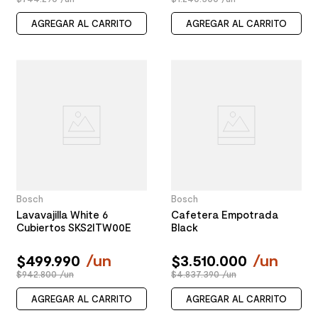
AGREGAR AL CARRITO
AGREGAR AL CARRITO
Bosch
Bosch
Lavavajilla White 6
Cafetera Empotrada
Cubiertos SKS2ITW00E
Black
$
499
.
990
/
un
$
3
.
510
.
000
/
un
$942.800 /un
$4.837.390 /un
AGREGAR AL CARRITO
AGREGAR AL CARRITO