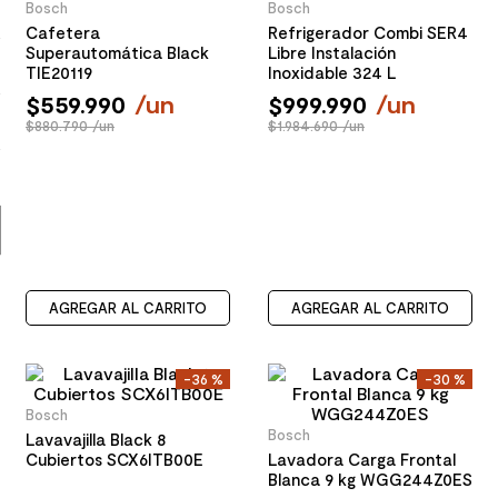
Bosch
Bosch
8
.
receptaculo
Cafetera
Refrigerador Combi SER4
Superautomática Black
Libre Instalación
9
.
spc
TIE20119
Inoxidable 324 L
10
.
columna ducha
$
559
.
990
/
un
$
999
.
990
/
un
$880.790 /un
$1.984.690 /un
AGREGAR AL CARRITO
AGREGAR AL CARRITO
-
36 %
-
30 %
Bosch
Bosch
Lavavajilla Black 8
Cubiertos SCX6ITB00E
Lavadora Carga Frontal
Blanca 9 kg WGG244Z0ES