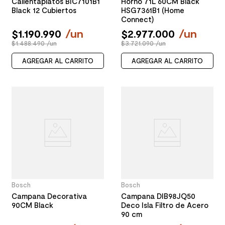
Calientaplatos BIC7101B1
Horno 71L 60CM Black
Black 12 Cubiertos
HSG7361B1 (Home
Connect)
$
1
.
190
.
990
/
un
$
2
.
977
.
000
/
un
$1.488.490 /un
$3.721.090 /un
AGREGAR AL CARRITO
AGREGAR AL CARRITO
Bosch
Bosch
Campana Decorativa
Campana DIB98JQ50
90CM Black
Deco Isla Filtro de Acero
90 cm