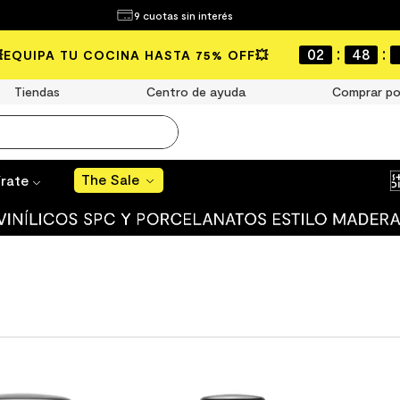
¿Qué estás buscando?
9 cuotas sin interés
The Sale
:
:
02
48
💥EQUIPA TU COCINA HASTA 75% OFF💥
MÁS BUSCADOS
Tiendas
Centro de ayuda
Comprar po
año
s
The Sale
írate
 muro
ato mate
ico
ulo
ducha