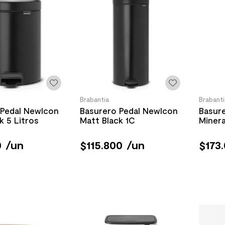
Brabantia
Brabanti
 Pedal Newlcon
Basurero Pedal Newlcon
Basur
Matt Black 5 Litros
Matt Black 1C
Miner
0
/
un
$
115
.
800
/
un
$
173
.