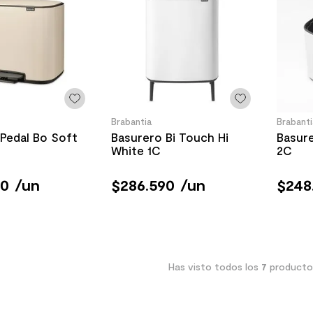
Brabantia
Brabanti
Pedal Bo Soft
Basurero Bi Touch Hi
Basure
White 1C
2C
90
/
un
$
286
.
590
/
un
$
248
Has visto todos los
7
producto