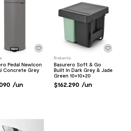
a
Brabantia
ero Pedal Newlcon
Basurero Soft & Go
al Concrete Grey
Built In Dark Grey & Jade
Green 10+10+20
090
/
un
$
162
.
290
/
un