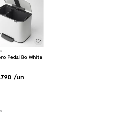
a
ro Pedal Bo White
.
790
/
un
s