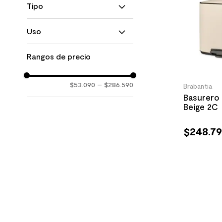
Tipo
Basureros
Uso
Residencial
Rangos de precio
$53.090
–
$286.590
Brabantia
Basurero 
Beige 2C
$
248
.
7