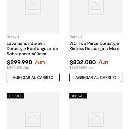
Duravit
Duravit
Lavamanos duravit
WC Two Piece Durastyle
Durastyle Rectangular de
Rimless Descarga a Muro
Sobreponer 600mm
$
299
.
990
/
un
$
832
.
080
/
un
$594.190 /un
$1.029.580 /un
AGREGAR AL CARRITO
AGREGAR AL CARRITO
THE SALE
THE SALE