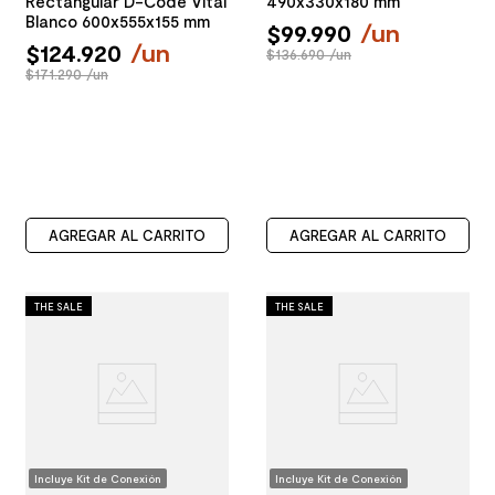
Rectangular D-Code Vital
490x330x180 mm
Blanco 600x555x155 mm
$
99
.
990
/
un
$
124
.
920
/
un
$136.690 /un
$171.290 /un
AGREGAR AL CARRITO
AGREGAR AL CARRITO
THE SALE
THE SALE
Incluye Kit de Conexión
Incluye Kit de Conexión