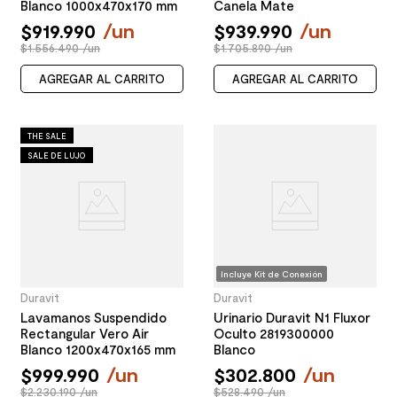
Blanco 1000x470x170 mm
Canela Mate
$
919
.
990
/
un
$
939
.
990
/
un
$1.556.490 /un
$1.705.890 /un
AGREGAR AL CARRITO
AGREGAR AL CARRITO
THE SALE
SALE DE LUJO
Incluye Kit de Conexión
Duravit
Duravit
Lavamanos Suspendido
Urinario Duravit N1 Fluxor
Rectangular Vero Air
Oculto 2819300000
Blanco 1200x470x165 mm
Blanco
$
999
.
990
/
un
$
302
.
800
/
un
$2.230.190 /un
$528.490 /un