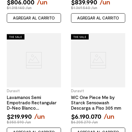
$
806
.
000
/
un
$
839
.
990
/
un
$1.318.140 /un
$1.369.540 /un
AGREGAR AL CARRITO
AGREGAR AL CARRITO
THE SALE
THE SALE
Duravit
Duravit
Lavamanos Semi
WC One Piece Me by
Empotrado Rectangular
Starck Sensowash
D-Neo Blanco
Descarga a Piso 305 mm
440x600x145 mm
$
219
.
990
/
un
$
6
.
190
.
070
/
un
$350.590 /un
$6.205.270 /un