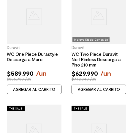
Incluye Kit de Conexión
Duravit
Duravit
WC One Piece Durastyle
WC Two Piece Duravit
Descarga a Muro
No.1 Rimless Descarga a
Piso 210 mm
$
589
.
990
/
un
$
629
.
990
/
un
$835.780 /un
$772.840 /un
AGREGAR AL CARRITO
AGREGAR AL CARRITO
THE SALE
THE SALE