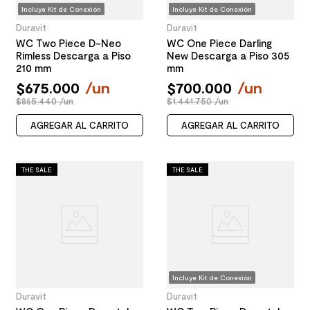
Incluye Kit de Conexión
Incluye Kit de Conexión
Duravit
Duravit
WC Two Piece D-Neo
WC One Piece Darling
Rimless Descarga a Piso
New Descarga a Piso 305
210 mm
mm
$
675
.
000
/
un
$
700
.
000
/
un
$865.440 /un
$1.441.750 /un
AGREGAR AL CARRITO
AGREGAR AL CARRITO
THE SALE
THE SALE
Incluye Kit de Conexión
Duravit
Duravit