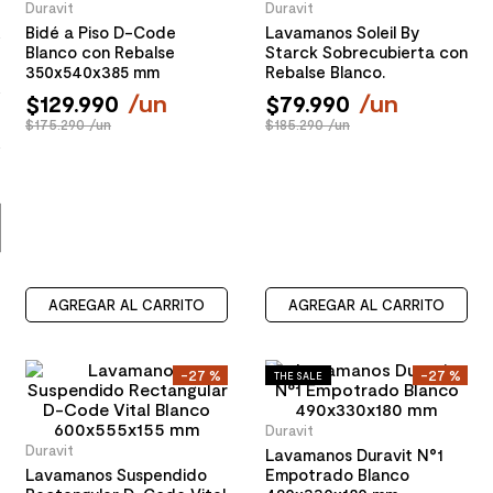
Duravit
Duravit
8
.
receptaculo
Bidé a Piso D-Code
Lavamanos Soleil By
Blanco con Rebalse
Starck Sobrecubierta con
9
.
spc
350x540x385 mm
Rebalse Blanco.
10
.
columna ducha
$
129
.
990
/
un
$
79
.
990
/
un
$175.290 /un
$185.290 /un
AGREGAR AL CARRITO
AGREGAR AL CARRITO
-
27 %
-
27 %
THE SALE
Duravit
Duravit
Lavamanos Duravit N°1
Lavamanos Suspendido
Empotrado Blanco