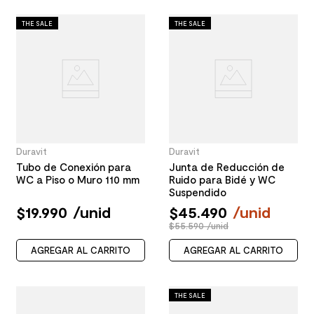
THE SALE
THE SALE
Duravit
Duravit
Tubo de Conexión para
Junta de Reducción de
WC a Piso o Muro 110 mm
Ruido para Bidé y WC
Suspendido
$
19
.
990
/
unid
$
45
.
490
/
unid
$55.590 /unid
AGREGAR AL CARRITO
AGREGAR AL CARRITO
THE SALE