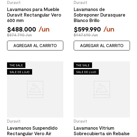
Duravit
Duravit
Lavamanos para Mueble
Lavamanos de
Duravit Rectangular Vero
Sobreponer Durasquare
600 mm
Blanco Brillo
$
488
.
000
/
un
$
599
.
990
/
un
$874.790 /un
$947.690 /un
AGREGAR AL CARRITO
AGREGAR AL CARRITO
THE SALE
THE SALE
SALE DE LUJO
SALE DE LUJO
Duravit
Duravit
Lavamanos Suspendido
Lavamanos Vitrium
Rectangular Vero Air
Sobrecubierta sin Rebalse