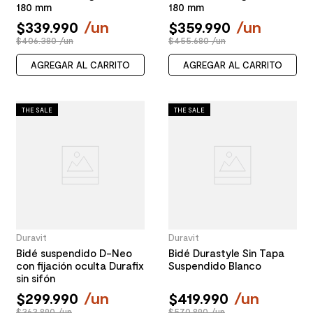
180 mm
180 mm
$
339
.
990
/
un
$
359
.
990
/
un
$406.380 /un
$455.680 /un
AGREGAR AL CARRITO
AGREGAR AL CARRITO
THE SALE
THE SALE
Duravit
Duravit
Bidé suspendido D-Neo
Bidé Durastyle Sin Tapa
con fijación oculta Durafix
Suspendido Blanco
sin sifón
$
299
.
990
/
un
$
419
.
990
/
un
$363.890 /un
$570.890 /un