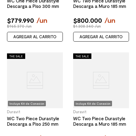
WC One Piece Durastyle
WC Two Piece Durastyle
Descarga a Piso 300 mm
Descarga a Muro 185 mm
$
779
.
990
/
un
$
800
.
000
/
un
$965.370 /un
$1.308.340 /un
AGREGAR AL CARRITO
AGREGAR AL CARRITO
THE SALE
THE SALE
Incluye Kit de Conexión
Incluye Kit de Conexión
Duravit
Duravit
WC Two Piece Durastyle
WC Two Piece Durastyle
Descarga a Piso 250 mm
Descarga a Muro 185 mm