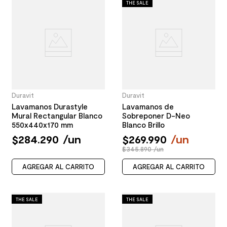
THE SALE
Duravit
Duravit
Lavamanos Durastyle
Lavamanos de
Mural Rectangular Blanco
Sobreponer D-Neo
550x440x170 mm
Blanco Brillo
$
284
.
290
/
un
$
269
.
990
/
un
$345.890 /un
AGREGAR AL CARRITO
AGREGAR AL CARRITO
THE SALE
THE SALE