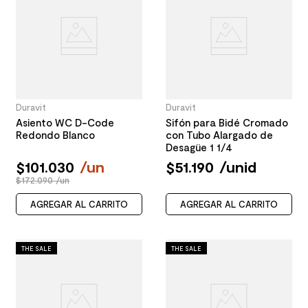
Duravit
Duravit
Asiento WC D-Code
Sifón para Bidé Cromado
Redondo Blanco
con Tubo Alargado de
Desagüe 1 1/4
$
101
.
030
/
un
$
51
.
190
/
unid
$172.090 /un
AGREGAR AL CARRITO
AGREGAR AL CARRITO
THE SALE
THE SALE