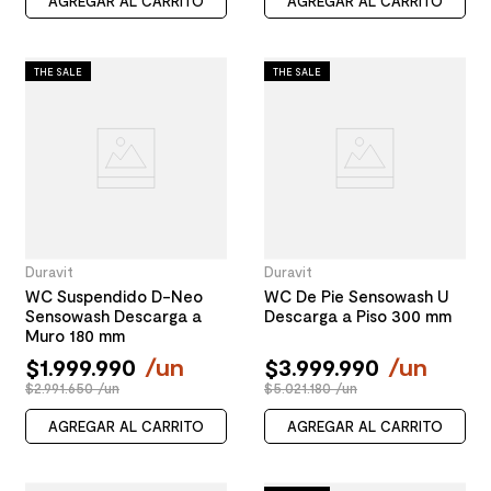
AGREGAR AL CARRITO
AGREGAR AL CARRITO
THE SALE
THE SALE
Duravit
Duravit
WC Suspendido D-Neo
WC De Pie Sensowash U
Sensowash Descarga a
Descarga a Piso 300 mm
Muro 180 mm
$
1
.
999
.
990
/
un
$
3
.
999
.
990
/
un
$2.991.650 /un
$5.021.180 /un
AGREGAR AL CARRITO
AGREGAR AL CARRITO