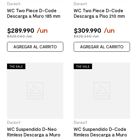
Duravit
Duravit
WC Two Piece D-Code
WC Two Piece D-Code
Descarga a Muro 185 mm
Descarga a Piso 210 mm
$
289
.
990
/
un
$
309
.
990
/
un
$528.040 /un
$528.340 /un
AGREGAR AL CARRITO
AGREGAR AL CARRITO
THE SALE
THE SALE
Duravit
Duravit
WC Suspendido D-Neo
WC Suspendido D-Code
Rimless Descarga a Muro
Rimless Descarga a Muro