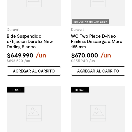
Incluye Kit de Conexión
Duravit
Duravit
Bidé Suspendido
WC Two Piece D-Neo
c/fijación Durafix New
Rimless Descarga a Muro
Darling Blanco
185 mm
290x540x365mm
$
649
.
990
/
un
$
670
.
000
/
un
$896.590 /un
$855.940 /un
AGREGAR AL CARRITO
AGREGAR AL CARRITO
THE SALE
THE SALE