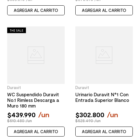
AGREGAR AL CARRITO
AGREGAR AL CARRITO
THE SALE
Duravit
Duravit
WC Suspendido Duravit
Urinario Duravit N°1 Con
No.1 Rimless Descarga a
Entrada Superior Blanco
Muro 180 mm
$
439
.
990
/
un
$
302
.
800
/
un
$510.480 /un
$528.490 /un
AGREGAR AL CARRITO
AGREGAR AL CARRITO