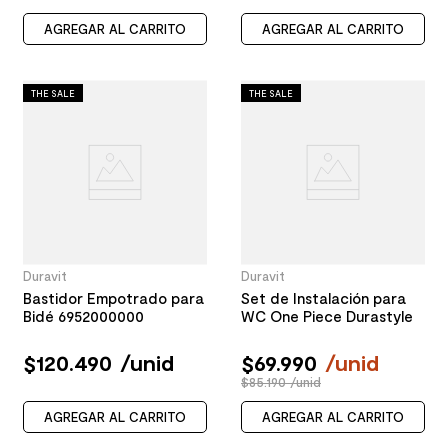
AGREGAR AL CARRITO
AGREGAR AL CARRITO
THE SALE
THE SALE
Duravit
Duravit
Bastidor Empotrado para
Set de Instalación para
Bidé 6952000000
WC One Piece Durastyle
$
120
.
490
/
unid
$
69
.
990
/
unid
$85.190 /unid
AGREGAR AL CARRITO
AGREGAR AL CARRITO