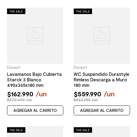
THE SALE
THE SALE
Duravit
Duravit
Lavamanos Bajo Cubierta
WC Suspendido Durastyle
Starck 3 Blanco
Rimless Descarga a Muro
490x365x180 mm
180 mm
$
162
.
990
/
un
$
559
.
990
/
un
$270.490 /un
$842.980 /un
AGREGAR AL CARRITO
AGREGAR AL CARRITO
THE SALE
THE SALE