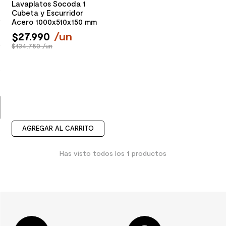
Lavaplatos Socoda 1
Cubeta y Escurridor
9
.
spc
Acero 1000x510x150 mm
10
.
columna ducha
$
27
.
990
/
un
$134.750 /un
AGREGAR AL CARRITO
Has visto todos los
1
productos