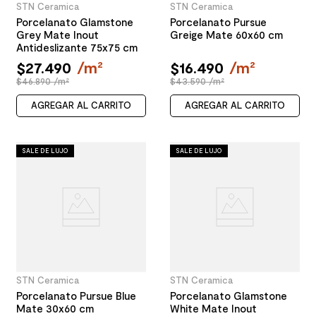
STN Ceramica
STN Ceramica
Porcelanato Glamstone
Porcelanato Pursue
Grey Mate Inout
Greige Mate 60x60 cm
Antideslizante 75x75 cm
$
27
.
490
/
m²
$
16
.
490
/
m²
$46.890 /m²
$43.590 /m²
AGREGAR AL CARRITO
AGREGAR AL CARRITO
SALE DE LUJO
SALE DE LUJO
STN Ceramica
STN Ceramica
Porcelanato Pursue Blue
Porcelanato Glamstone
Mate 30x60 cm
White Mate Inout