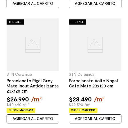
AGREGAR AL CARRITO
AGREGAR AL CARRITO
THE SALE
THE SALE
STN Ceramica
STN Ceramica
Porcelanato Rigel Grey
Porcelanato Volte Nogal
Mate Inout Antideslizante
Café Mate 23x120 cm
23x120 cm
$
26
.
990
/
m²
$
28
.
490
/
m²
$40.490 /m²
$42.590 /m²
CUPÓN:
MADERAS5
CUPÓN:
MADERAS5
AGREGAR AL CARRITO
AGREGAR AL CARRITO