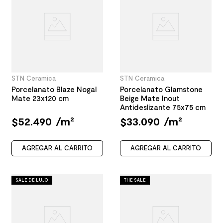
STN Ceramica
STN Ceramica
Porcelanato Blaze Nogal
Porcelanato Glamstone
Mate 23x120 cm
Beige Mate Inout
Antideslizante 75x75 cm
$
52
.
490
/
m²
$
33
.
090
/
m²
AGREGAR AL CARRITO
AGREGAR AL CARRITO
SALE DE LUJO
THE SALE