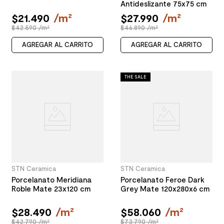
Antideslizante 75x75 cm
$
21
.
490
/
m²
$
27
.
990
/
m²
$42.590 /m²
$46.890 /m²
AGREGAR AL CARRITO
AGREGAR AL CARRITO
THE SALE
STN Ceramica
STN Ceramica
Porcelanato Meridiana
Porcelanato Feroe Dark
Roble Mate 23x120 cm
Grey Mate 120x280x6 cm
$
28
.
490
/
m²
$
58
.
060
/
m²
$42.790 /m²
$73.790 /m²