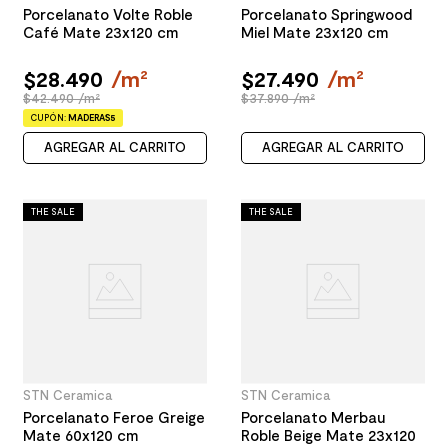
Porcelanato Volte Roble
Porcelanato Springwood
Café Mate 23x120 cm
Miel Mate 23x120 cm
$
28
.
490
/
m²
$
27
.
490
/
m²
$42.490 /m²
$37.890 /m²
CUPÓN:
MADERAS5
AGREGAR AL CARRITO
AGREGAR AL CARRITO
THE SALE
THE SALE
STN Ceramica
STN Ceramica
Porcelanato Feroe Greige
Porcelanato Merbau
Mate 60x120 cm
Roble Beige Mate 23x120