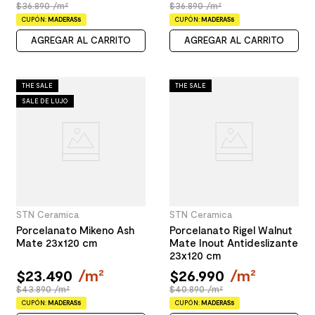
$36.890 /m²
$36.890 /m²
CUPÓN:
MADERAS5
CUPÓN:
MADERAS5
AGREGAR AL CARRITO
AGREGAR AL CARRITO
THE SALE
THE SALE
SALE DE LUJO
STN Ceramica
STN Ceramica
Porcelanato Mikeno Ash
Porcelanato Rigel Walnut
Mate 23x120 cm
Mate Inout Antideslizante
23x120 cm
$
23
.
490
/
m²
$
26
.
990
/
m²
$43.890 /m²
$40.890 /m²
CUPÓN:
MADERAS5
CUPÓN:
MADERAS5