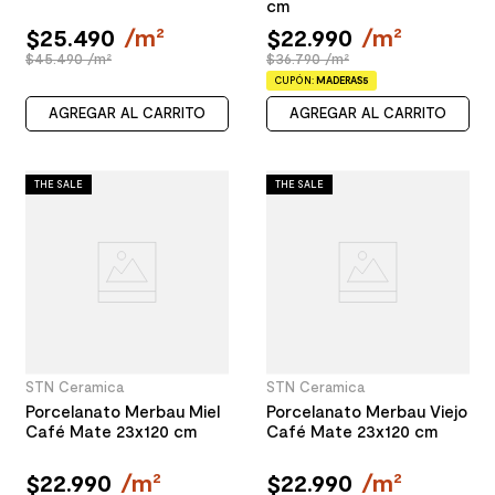
cm
$
25
.
490
/
m²
$
22
.
990
/
m²
$45.490 /m²
$36.790 /m²
CUPÓN:
MADERAS5
AGREGAR AL CARRITO
AGREGAR AL CARRITO
THE SALE
THE SALE
STN Ceramica
STN Ceramica
Porcelanato Merbau Miel
Porcelanato Merbau Viejo
Café Mate 23x120 cm
Café Mate 23x120 cm
$
22
.
990
/
m²
$
22
.
990
/
m²