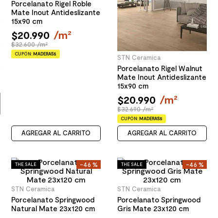
Porcelanato Rigel Roble
Mate Inout Antideslizante
9
.
spc
15x90 cm
10
.
columna ducha
$
20
.
990
/
m²
$32.600 /m²
CUPÓN:
MADERAS5
STN Ceramica
Porcelanato Rigel Walnut
Mate Inout Antideslizante
15x90 cm
$
20
.
990
/
m²
$32.690 /m²
CUPÓN:
MADERAS5
AGREGAR AL CARRITO
AGREGAR AL CARRITO
-
46 %
-
46 %
THE SALE
THE SALE
STN Ceramica
STN Ceramica
Porcelanato Springwood
Porcelanato Springwood
Natural Mate 23x120 cm
Gris Mate 23x120 cm