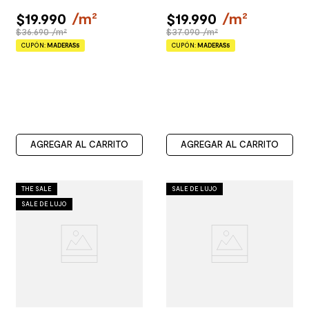
$
19
.
990
/
m²
$
19
.
990
/
m²
$36.690 /m²
$37.090 /m²
CUPÓN:
MADERAS5
CUPÓN:
MADERAS5
AGREGAR AL CARRITO
AGREGAR AL CARRITO
THE SALE
SALE DE LUJO
SALE DE LUJO