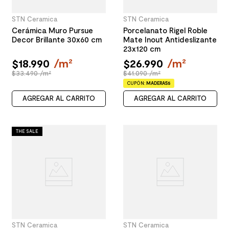
STN Ceramica
STN Ceramica
Cerámica Muro Pursue
Porcelanato Rigel Roble
Decor Brillante 30x60 cm
Mate Inout Antideslizante
23x120 cm
$
18
.
990
/
m²
$
26
.
990
/
m²
$33.490 /m²
$41.090 /m²
CUPÓN:
MADERAS5
AGREGAR AL CARRITO
AGREGAR AL CARRITO
THE SALE
STN Ceramica
STN Ceramica