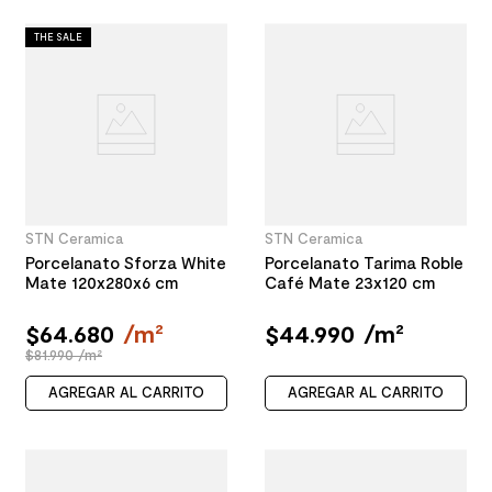
THE SALE
STN Ceramica
STN Ceramica
Porcelanato Sforza White
Porcelanato Tarima Roble
Mate 120x280x6 cm
Café Mate 23x120 cm
$
64
.
680
/
m²
$
44
.
990
/
m²
$81.990 /m²
AGREGAR AL CARRITO
AGREGAR AL CARRITO