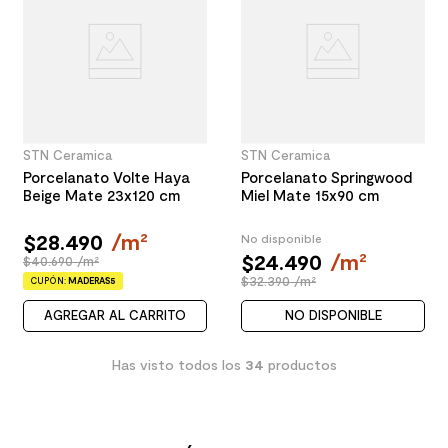
STN Ceramica
STN Ceramica
Porcelanato Volte Haya
Porcelanato Springwood
Beige Mate 23x120 cm
Miel Mate 15x90 cm
$
28
.
490
/
m²
No disponible
$
24
.
490
/
m²
$40.690 /m²
$32.390 /m²
CUPÓN:
MADERAS5
AGREGAR AL CARRITO
NO DISPONIBLE
Has visto todos los
34
productos