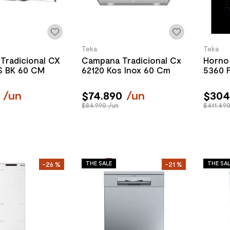
Teka
Teka
Tradicional CX
Campana Tradicional Cx
Horno 
S BK 60 CM
62120 Kos Inox 60 Cm
5360 
/
un
$
74
.
890
/
un
$
304
$84.990 /un
$411.490
THE SALE
THE SA
-
26 %
-
21 %