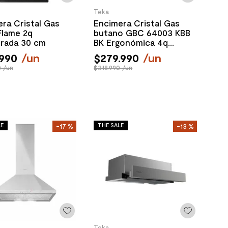
Teka
ra Cristal Gas
Encimera Cristal Gas
Flame 2q
butano GBC 64003 KBB
rada 30 cm
BK Ergonómica 4q
Empotrada 60 cm
990
/
un
$
279
.
990
/
un
 /un
$318.990 /un
LE
THE SALE
-
17 %
-
13 %
Teka