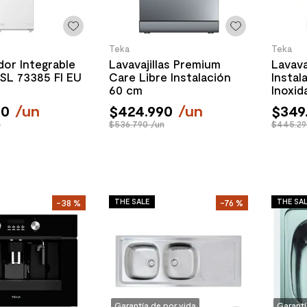
Teka
Teka
dor Integrable
Lavavajillas Premium
Lavavaj
SL 73385 FI EU
Care Libre Instalación
Instal
60 cm
Inoxid
90
/
un
$
424
.
990
/
un
$
349
n
$536.790 /un
$445.29
THE SALE
THE SA
-
38 %
-
76 %
Garantía de por vida
Garantí