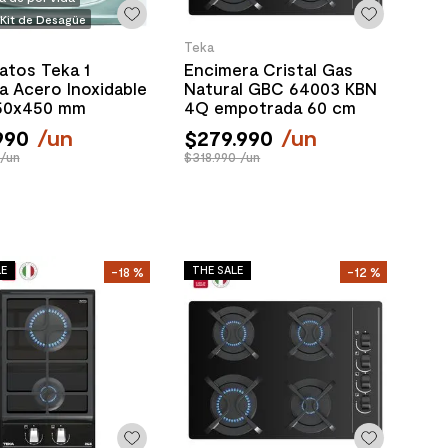
 Kit de Desagüe
Teka
atos Teka 1
Encimera Cristal Gas
 Acero Inoxidable
Natural GBC 64003 KBN
50x450 mm
4Q empotrada 60 cm
990
/
un
$
279
.
990
/
un
/un
$318.990 /un
LE
THE SALE
-
18 %
-
12 %