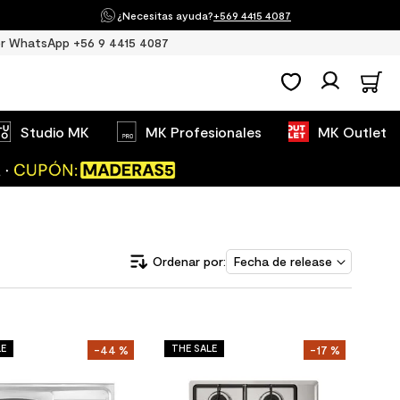
¿Necesitas ayuda?
+569 4415 4087
r WhatsApp +56 9 4415 4087
Studio MK
MK Profesionales
MK Outlet
Fecha de release
LE
THE SALE
-
44 %
-
17 %