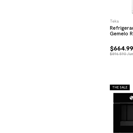
Teka
Refrigera
Gemelo R
$
664
.
9
$896.590 /u
THE SALE