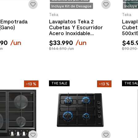
Incluye Kit de Desagüe
Incluye
Teka
Teka
 Empotrada
Lavaplatos Teka 2
Lavapl
(Gano)
Cubetas Y Escurridor
Cubeta
Acero Inoxidable
500x1
1235x510x155 mm
990
/
un
$
33
.
990
/
un
$
45
.
un
$144.590 /un
$90.290 
THE SALE
THE SA
-
13 %
-
13 %