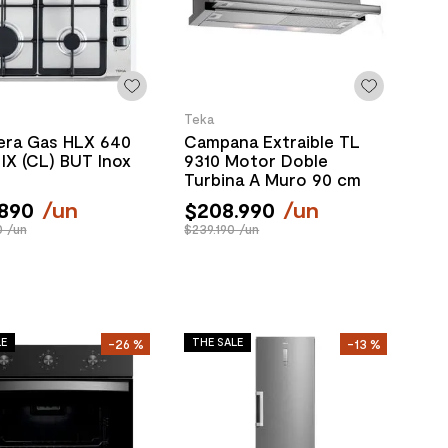
Teka
era Gas HLX 640
Campana Extraible TL
IX (CL) BUT Inox
9310 Motor Doble
Turbina A Muro 90 cm
890
/
un
$
208
.
990
/
un
0 /un
$239.190 /un
LE
THE SALE
-
26 %
-
13 %