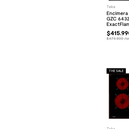
Teka
Encimera 
GZC 6432
ExactFla
Anillo E
$
415
.
99
$475.800 /u
THE SALE
Teka