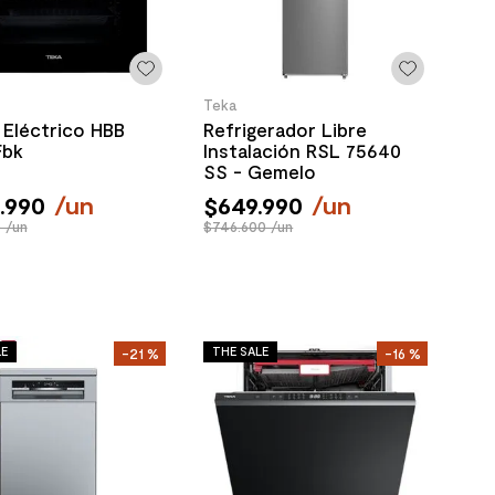
Teka
Eléctrico HBB
Refrigerador Libre
Fbk
Instalación RSL 75640
SS - Gemelo
.
990
/
un
$
649
.
990
/
un
 /un
$746.600 /un
LE
THE SALE
-
21 %
-
16 %