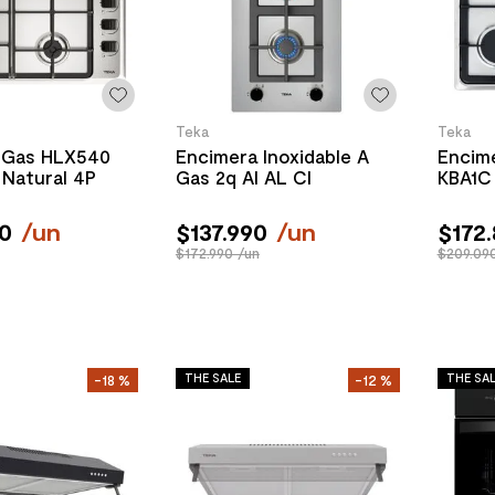
Teka
Teka
 Gas HLX540
Encimera Inoxidable A
Encim
 Natural 4P
Gas 2q AI AL CI
KBA1C 
0
/
un
$
137
.
990
/
un
$
172
.
$172.990 /un
$209.09
THE SALE
THE SA
-
18 %
-
12 %