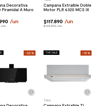
na Decorativa
Campana Extraíble Doble
 Piramidal A Muro
Motor PLR 6320 MCS IX
990
/
un
$
117
.
890
/
un
 /un
$135.890 /un
LE
THE SALE
-
52 %
-
15 %
Teka
na Decorativa
Campana Extraible TL