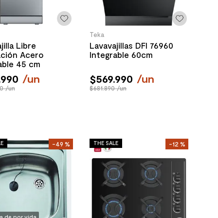
Teka
illa Libre
Lavavajillas DFI 76960
ación Acero
Integrable 60cm
able 45 cm
.
990
/
un
$
569
.
990
/
un
0 /un
$681.890 /un
LE
THE SALE
-
49 %
-
12 %
a de por vida