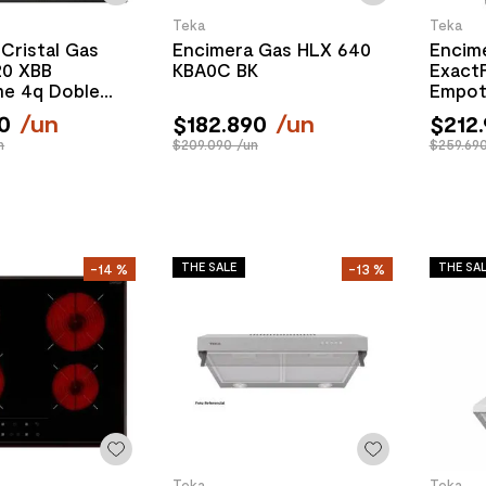
Teka
Teka
Cristal Gas
Encimera Gas HLX 640
Encime
0 XBB
KBA0C BK
Exact
me 4q Doble
Empot
mpotrada 60 cm
0
/
un
$
182
.
890
/
un
$
212
.
n
$209.090 /un
$259.690
THE SALE
THE SA
-
14 %
-
13 %
Teka
Teka