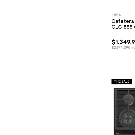
Teka
Cafetera
CLC 855 
$
1
.
349
.
$2.174.290 /
THE SALE