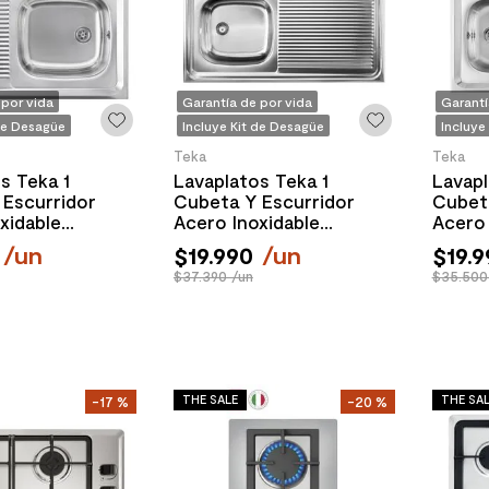
 por vida
Garantía de por vida
Garantí
 de Desagüe
Incluye Kit de Desagüe
Incluye
Teka
Teka
s Teka 1
Lavaplatos Teka 1
Lavapl
 Escurridor
Cubeta Y Escurridor
Cubeta
xidable
Acero Inoxidable
Acero 
150 mm
1000x510x150 mm
800x5
/
un
$
19
.
990
/
un
$
19
.
9
$37.390 /un
$35.500
THE SALE
THE SA
-
17 %
-
20 %