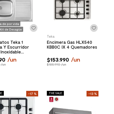
a de por vida
 Kit de Desagüe
Teka
atos Teka 1
Encimera Gas HLX540
 Y Escurridor
KBB0C IX 4 Quemadores
Inoxidable
10x150 mm
90
/
un
$
153
.
990
/
un
 /un
$185.990 /un
LE
THE SALE
-
17 %
-
13 %