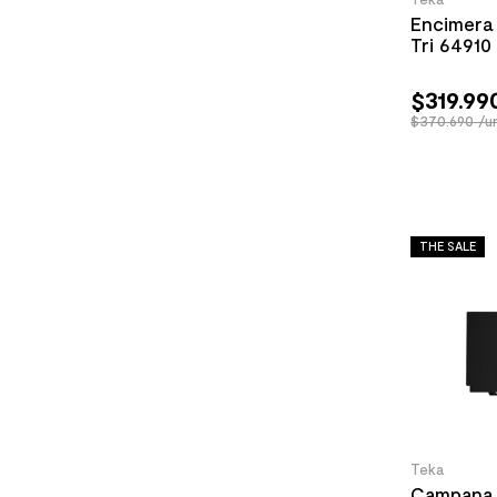
Encimera
Tri 64910
$
319
.
99
$370.690 /u
THE SALE
Teka
Campana 