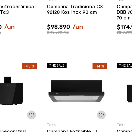
 Vitrocerámica
Campana Tradiciona CX
Campa
 Tc3
92120 Kos Inox 90 cm
DBB 70
70 cm
0
/
un
$
98
.
890
/
un
$
174
.
n
$113.590 /un
$210.890
THE SALE
THE SA
-
43 %
-
14 %
Teka
Teka
Decorativa
Campana Extraible TL
Campa